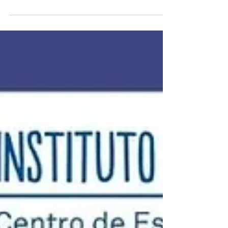
ministrado por Julieta Jerusalinsky e Maribél de S.
de Melo.