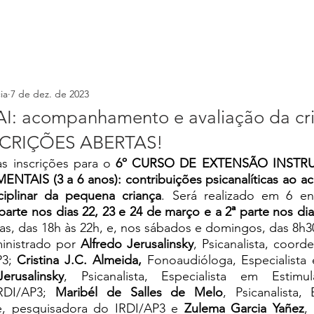
ia
7 de dez. de 2023
: acompanhamento e avaliação da cri
NSCRIÇÕES ABERTAS!
s inscrições para o 
6º CURSO DE EXTENSÃO 
INSTR
TAIS (3 a 6 anos): contribuições psicanalíticas ao 
sciplinar da pequena criança
 parte nos dias 22, 23 e 24 de março e a 2ª parte nos dia
iras, das 18h às 22h, e, nos sábados e domingos, das 8h3
inistrado por 
Alfredo Jerusalinsky
,
Psicanalista, coorde
3; 
Cristina J.C. Almeida, 
Fonoaudióloga, Especialista 
erusalinsky
,
Psicanalista, Especialista em Estimu
RDI/AP3; 
Maribél de Salles de Melo
, Psicanalista, 
e, pesquisadora do IRDI/AP3 e 
Zulema Garcia Yañez
,