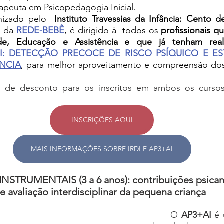
rapeuta em Psicopedagogia Inicial. 
nizado pelo 
Instituto Travessias da Infância: Cento d
 da 
REDE-BEBÊ
, 
é dirigido à  todos os 
profissionais q
I: DETECÇÃO PRECOCE DE RISCO PSÍQUICO E ES
ÂNCIA
, para melhor aproveitamento e compreensão do
 de desconto para os inscritos em ambos os cursos.
INSCRIÇÕES AQUI
MAIS INFORMAÇÕES SOBRE IRDI E AP3+AI
STRUMENTAIS (3 a 6 anos): contribuições psicanal
avaliação interdisciplinar da pequena criança 
	O 
AP3+AI
 é 