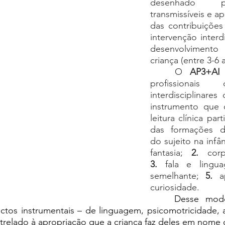
desenhado p
transmissíveis e ap
das contribuições 
intervenção interd
desenvolviment
criança (entre 3-6 
	O 
AP3+AI
 
profissionais
interdisciplinare
instrumento que 
leitura clínica par
das formações do
do sujeito na infân
fantasia; 
2.
3.
 fala e lingu
semelhante; 
5. 
a
curiosidade. 
	Desse modo, considera a 
ectos instrumentais – de linguagem, psicomotricidade, 
trelado à apropriação que a criança faz deles em nome 