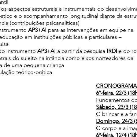
ntil
e os aspectos estruturais e instrumentais do desenvolvi
stico e o acompanhamento longitudinal diante da estru
cia (contribuições psicanalíticas)
instrumento 
AP3+AI 
para as intervenções em equipe na
 educação em instituições públicas e particulares –
uisa
o instrumento 
AP3+AI
 a partir da pesquisa 
IRDI 
e do ro
trais do sujeito na infância como eixos norteadores da
ica de uma pequena criança
ulação teórico-prática
CRONOGRAMA
6ª-feira, 22/3 (18
Fundamentos do
Sábado, 23/3 (18
O brincar e a fan
Domingo, 24/3 (8
O corpo e a im
6ª-feira, 12/4 (18