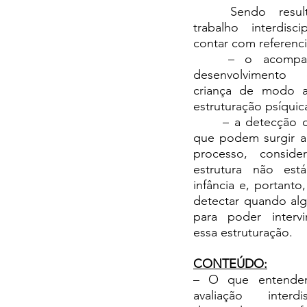
	Sendo resultado de um 
trabalho interdiscip
contar com referenci
	– o acompanhamento do 
desenvolvimento
criança de modo at
estruturação psíquic
	– a detecção de dificuldades 
que podem surgir a
processo, consid
estrutura não está
infância e, portanto,
detectar quando alg
para poder intervi
essa estruturação.
CONTEÚDO:
– O que entende
avaliação interdi