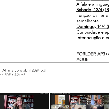
A fala e a lingu
Sábado, 13/4 (18
Função da lei e
semelhante
Domingo, 14/4 (8
Curiosidade e a
Interlocução e 
FORLDER AP3+A
AQUI:
AI_março e abril 2024
.pdf
de PDF • 4.24MB