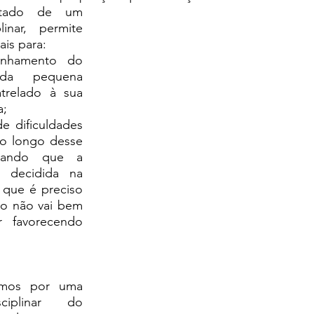
linar, permite 
ais para:
 da pequena 
relado à sua 
a;
o longo desse 
erando que a 
 decidida na 
 que é preciso 
o não vai bem 
r favorecendo 
mos por uma 
sciplinar do 