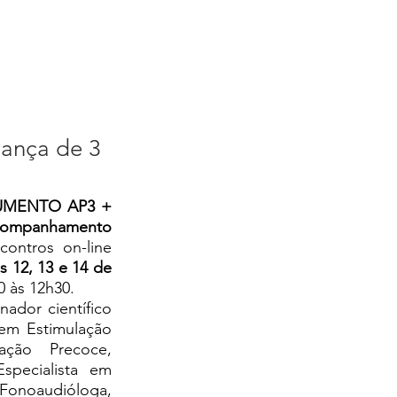
ança de 3
UMENTO AP3 + 
acompanhamento 
. Será realizado em 6 encontros on-line 
s 12, 13 e 14 de 
0 às 12h30. 
nador científico 
em Estimulação 
lação Precoce, 
Especialista em 
Fonoaudióloga, 