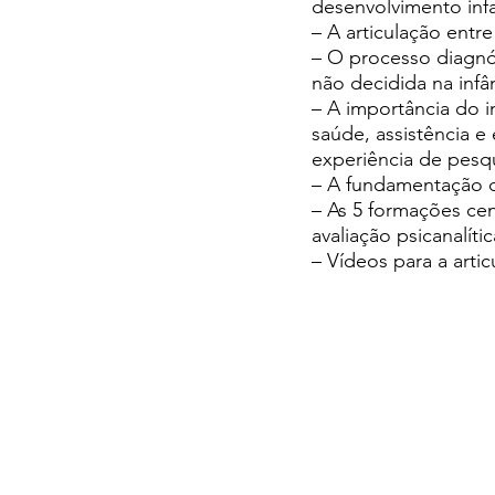
desenvolvimento infa
– A articulação entr
– O processo diagnó
não decidida na infân
– A importância do 
saúde, assistência e
experiência de pesq
– A fundamentação d
– As 5 formações cen
avaliação psicanalít
– Vídeos para a artic