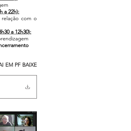
agem
h a 22h):
 relação com o 
h30 a 12h30):
prendizagem
encerramento
I EM PF BAIXE 