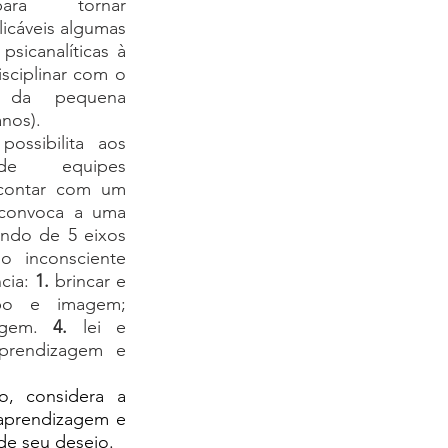
ara tornar 
licáveis algumas 
psicanalíticas à 
isciplinar com o 
o da pequena 
anos).
possibilita aos 
 de equipes 
s contar com um 
convoca a uma 
tindo de 5 eixos 
 inconsciente 
cia: 
1.
 brincar e 
 corpo e imagem; 
agem. 
4.
 lei e 
prendizagem e 
aprendizagem e 
de seu desejo.