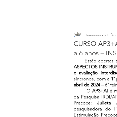
Travessias da Infânc
CURSO AP3+AI
a 6 anos – I
Estão abertas a
ASPECTOS INSTRUMEN
e avaliação interdi
síncronos
, com a 
1ª
abril de 2024
 – 6ª fe
	 O 
AP3+AI
 é m
da Pesquisa IRDI/AP
Precoce; 
Julieta J
pesquisadora do I
Estimulação Precoc