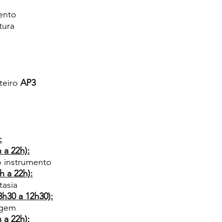
mento
tura
teiro 
AP3
:
h a 22h):
 instrumento
h a 22h):
tasia
h30 a 12h30):
agem
h a 22h):