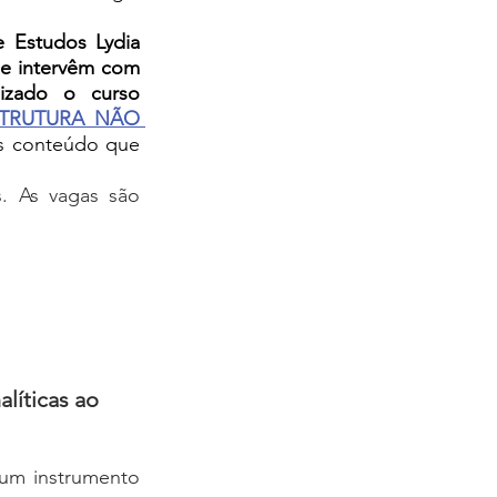
e Estudos Lydia 
ue intervêm com 
a infância na Saúde, Educação e Assistência e que já tenham realizado o curso 
TRUTURA NÃO 
s conteúdo que 
 As vagas são 
íticas ao 
um instrumento 