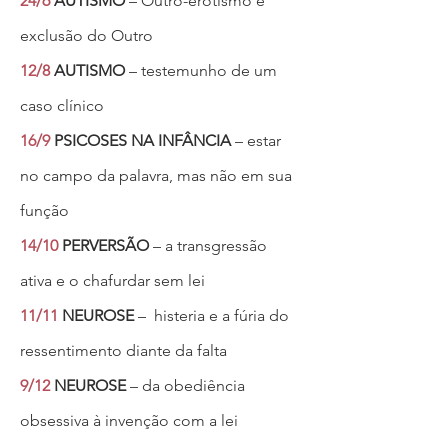
24/6
AUTISMO
– Outro-erotismo e
exclusão do Outro
12/8
AUTISMO
– testemunho de um
caso clínico
16/9
PSICOSES NA INFÂNCIA
– estar
no campo da palavra, mas não em sua
função
14/10
PERVERSÃO
– a transgressão
ativa e o chafurdar sem lei
11/11
NEUROSE
– histeria e a fúria do
ressentimento diante da falta
9/12
NEUROSE
– da obediência
obsessiva à invenção com a lei