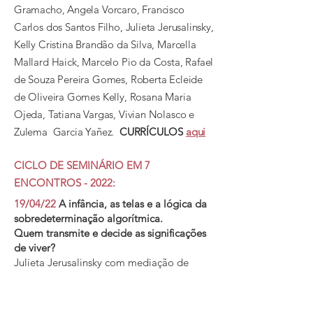
Gramacho, Angela Vorcaro, Francisco
Carlos dos Santos Filho, Julieta Jerusalinsky,
Kelly Cristina Brandão da Silva, Marcella
Mallard Haick, Marcelo Pio da Costa, Rafael
de Souza Pereira
Gomes, Roberta Ecleide
de Oliveira Gomes Kelly, Rosana Maria
Ojeda, Tatiana Vargas, Vivian Nolasco e
Zulema Garcia Yañez.
CURRÍCULOS
aqui
CICLO DE SEMINÁRIO EM 7
ENCONTROS - 2022:
19/04/22
A infância, as telas e a lógica da
sobredeterminação algorítmica.
Quem transmite e decide as significações
de viver?
Julieta Jerusalinsky com mediação de
Vivian Nolasco
17/05/22
Estamos em uma pandemia de