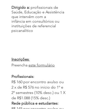
Dirigido a:
p
r
ofissionais de
Saúde, Educação e Assistência
que intervêm com a
infância
em consultórios ou
instituições de referencial
psicanalítico
Inscrições
:
Preencha
este formulário
Profissionais:
R$
160 por encontro avulso ou
2 x de R$ 576 no início do 1º e
2º semestres (10% desc.) ou 1 X
de R$1.088 (15% desc.)
Rede pública e estudantes:
R$
145 por encontro avulso ou