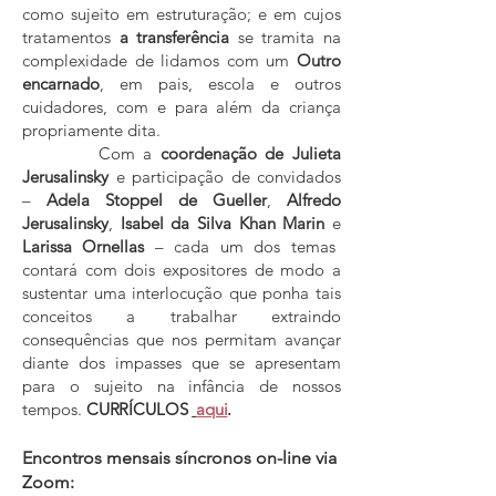
como sujeito em estruturação; e em cujos
tratamentos
a transferência
se tramita na
complexidade de lidamos com um
Outro
encarnado
, em pais, escola e outros
cuidadores, com e para além da criança
propriamente dita.
Com a
coordenação de Julieta
Jerusalinsky
e participação de convidados
–
Adela Stoppel de Gueller
,
Alfredo
Jerusalinsky
,
Isabel da Silva Khan Marin
e
Larissa Ornellas
– cada um dos temas
contará com dois expositores de modo a
sustentar uma interlocução que ponha tais
conceitos a trabalhar extraindo
consequências que nos permitam avançar
diante dos impasses que se apresentam
para o suje
ito na infância de nossos
tempos.
CURRÍCULOS
aqui
.
Encontros mensais síncronos on-line
via
Zoom: