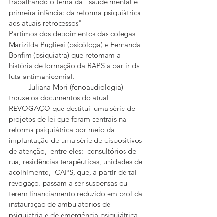
trabalhando o tema da "saúde mental e 
primeira infância: da reforma psiquiátrica 
aos atuais retrocessos" 
Partimos dos depoimentos das colegas 
Marizilda Pugliesi (psicóloga) e Fernanda 
Bonfim (psiquiatra) que retomam a 
história de formação da RAPS a partir da 
luta antimanicomial. 
	Juliana Mori (fonoaudiologia) 
trouxe os documentos do atual 
REVOGAÇO que destitui  uma série de 
projetos de lei que foram centrais na 
reforma psiquiátrica por meio da 
implantação de uma série de dispositivos 
de atenção,  entre eles:  consultórios de 
rua, residências terapêuticas, unidades de 
acolhimento,  CAPS, que, a partir de tal 
revogaço, passam a ser suspensas ou 
terem financiamento reduzido em prol da 
instauração de ambulatórios de 
psiquiatria e de emergência psiquiátrica, 