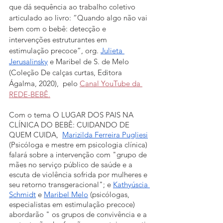
que dá sequência ao trabalho coletivo 
articulado ao livro: “Quando algo não vai 
bem com o bebê: detecção e 
intervenções estruturantes em 
estimulação precoce”, org.
Julieta 
Jerusalinsky
 e Maribel de S. de Melo 
(Coleção De calças curtas, Editora 
Ágalma, 2020),  pelo 
Canal YouTube da 
REDE-BEBÊ
.
Com o tema O LUGAR DOS PAIS NA 
CLÍNICA DO BEBÊ: CUIDANDO DE 
QUEM CUIDA, 
Marizilda Ferreira Pugliesi
(Psicóloga e mestre em psicologia clínica) 
falará sobre a intervenção com "grupo de 
mães no serviço público de saúde e a 
escuta de violência sofrida por mulheres e 
seu retorno transgeracional"; e 
Kathyúscia 
Schmidt
 e 
Maribel Melo
 (psicólogas, 
especialistas em estimulação precoce) 
abordarão " os grupos de convivência e a 