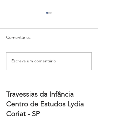
Comentários
Escreva um comentário
30º CURSO IRDI:
50 anos sustent
DETECÇÃO PRECOCE E
ética
ESTRUTURAS NÃO
DECIDIDAS NA
INFÂNCIA
Travessias da Infância
Centro de Estudos Lydia
Coriat - SP
Rua Dr. Paulo Vieira, 33
Sumaré, São Paulo, SP - CEP:
01 257-