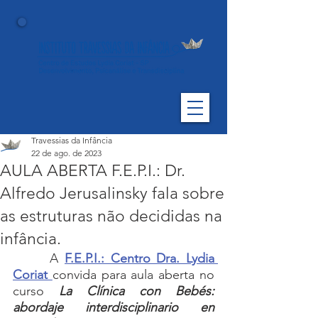
Travessias da Infância
22 de ago. de 2023
AULA ABERTA F.E.P.I.: Dr.
Alfredo Jerusalinsky fala sobre
as estruturas não decididas na
infância.
	 A 
F.E.P.I.: Centro Dra. Lydia 
Coriat
convida para aula aberta no 
curso 
La Clínica con Bebés: 
abordaje interdisciplinario en 